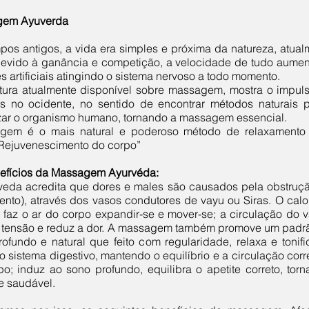
gem Ayuverda
pos antigos, a vida era simples e próxima da natureza, atual
devido à ganância e competição, a velocidade de tudo aumen
 artificiais atingindo o sistema nervoso a todo momento.
ratura atualmente disponível sobre massagem, mostra o impuls
s no ocidente, no sentido de encontrar métodos naturais p
izar o organismo humano, tornando a massagem essencial.
gem é o mais natural e poderoso método de relaxament
Rejuvenescimento do corpo”
efícios da Massagem Ayurvéda:
veda acredita que dores e males são causados pela obstruçã
ento), através dos vasos condutores de vayu ou Siras. O cal
, faz o ar do corpo expandir-se e mover-se; a circulação do 
 a tensão e reduz a dor. A massagem também promove um padrão
ofundo e natural que feito com regularidade, relaxa e tonif
 o sistema digestivo, mantendo o equilíbrio e a circulação cor
o; induz ao sono profundo, equilibra o apetite correto, tor
e saudável.