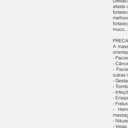
Destac
afasta 
fortale
melhora
fortal
muco...
PRECA
A mass
orient
- Pacie
- Cânce
- Paci
outras 
- Gesta
- Trom
- Infeç
- Erisi
- Fratu
- Hem
massa
- Náuse
- Veias