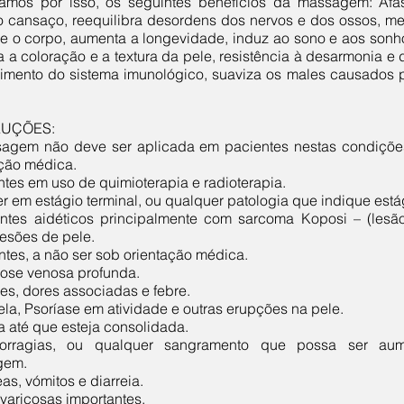
amos por isso, os seguintes benefícios da massagem: Afas
o cansaço, reequilibra desordens dos nervos e dos ossos, me
ce o corpo, aumenta a longevidade, induz ao sono e aos sonho
 a coloração e a textura da pele, resistência à desarmonia e
ecimento do sistema imunológico, suaviza os males causados p
UÇÕES:
agem não deve ser aplicada em pacientes nestas condiçõe
ação médica.
ntes em uso de quimioterapia e radioterapia.
r em estágio terminal, ou qualquer patologia que indique estág
entes aidéticos principalmente com sarcoma Koposi – (lesã
lesões de pele.
ntes, a não ser sob orientação médica.
bose venosa profunda.
ões, dores associadas e febre.
pela, Psoríase em atividade e outras erupções na pele.
ra até que esteja consolidada.
orragias, ou qualquer sangramento que possa ser aum
gem.
as, vómitos e diarreia.
 varicosas importantes.