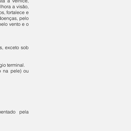
ta a velhice,
lhora a visão,
s, fortalece e
 doenças, pelo
elo vento e o
s, exceto sob
io terminal.
o na pele) ou
entado pela