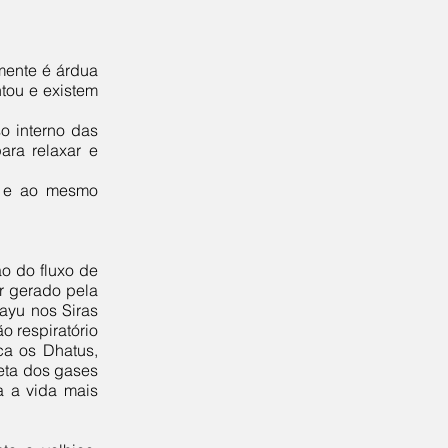
mente é árdua
tou e existem
o interno das
ara relaxar e
o e ao mesmo
o do fluxo de
or gerado pela
vayu nos Siras
 respiratório
ica os Dhatus,
reta dos gases
na a vida mais