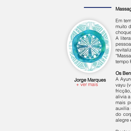
Massa
Em tem
muito 
choques
A lite
pessoa
revital
“Massa
tempo 
Os Ben
A Ayur
Jorge Marques
+ ver mais
vayu (v
fricção
alivia
mais pr
auxilia
do corp
alegre 