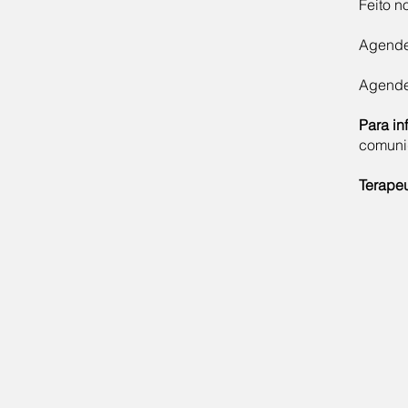
Feito n
Agend
Agende
Para in
comuni
Terapeu