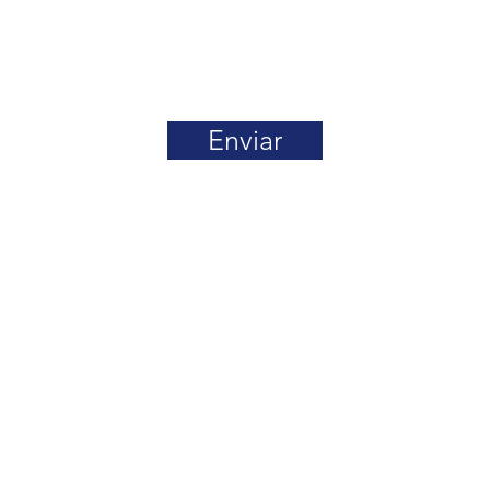
Enviar
01 Lisboa
l:
comunidadedoser@gmail.com
comunidadedoser.marcacoes@gmail.com