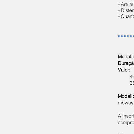
- Artrit
- Diste
- Quan
Modali
Duraçã
Valor:
4
3
Modali
mbway o
A inscr
compro