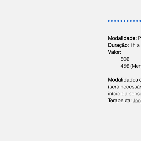
Modalidade:
P
Duração:
1h a
Valor:
50€
45€ (Me
Modalidades 
(será necessá
início da cons
Terapeuta:
Jor