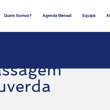
Quem Somos?
Agenda Mensal
Equipa
A
ssagem
uverda