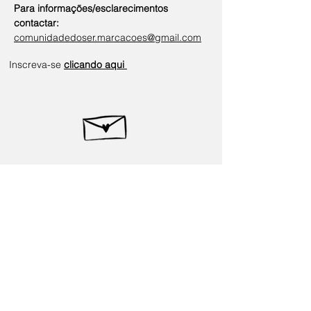
Para informações/esclarecimentos 
contactar:
comunidadedoser.marcacoes@gmail.com
Inscreva-se
clicando aqui
< Voltar
Previous
Next
Contate-nos